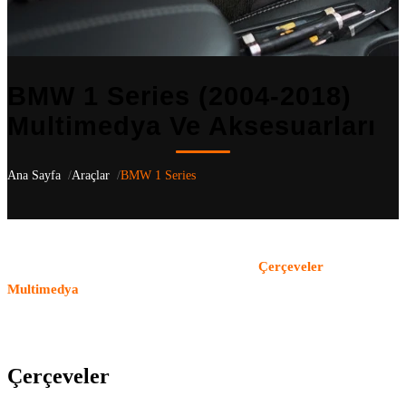
BMW 1 Series (2004-2018)
Multimedya Ve Aksesuarları
Ana Sayfa
Araçlar
BMW 1 Series
BMW 1 Series
(2004-2018)
için aracınıza özel 6 uyumlu ürün
listeliyoruz
— F20, E87 kasa nesilleri dahil
.
Çerçeveler
,
Multimedya
kategorilerindeki tüm ürünler OEM uyumludur ve
aracın orijinal yapısı korunarak monte edilir. Türkiye genelindeki
bayi ağımızla ürün temini ve profesyonel montaj hizmeti sunuyoruz.
Çerçeveler
(3)