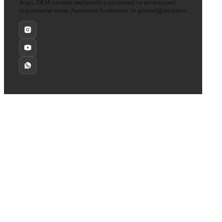
Avgo, OEM uyumlu multimedya çözümleri ve profesyonel
uygulamalar sunar. Aracınızın konforunu ve güvenliğini artırır.