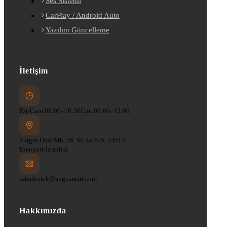
Ses Sistemi
CarPlay / Android Auto
Yazılım Güncelleme
İletişim
Pzt-Cum 09:00–18:30
Cmt 09:00–15:00
Turgut Özal Mh, 76. Sk no:6/A, 34513
Esenyurt/İstanbul
satisdestek@avgosmart.com
Hakkımızda