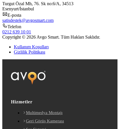
Turgut Özal Mh, 76. Sk no:6/A, 34513
Esenyurt/İstanbul
E-posta
satisdestek@avgosmart.com
Telefon
0212 639 10 01
Copyright © 2026 Avgo Smart. Tüm Hakları Saklıdır.
Kullanım Koşulları
Gizlilik Politikası
Hizmetler
Multimedya Montajı
Geri Görüş Kamerası