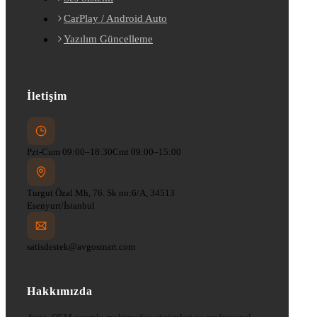
CarPlay / Android Auto
Yazılım Güncelleme
İletişim
Pzt-Cum 09:00–18:30
Cmt 09:00–15:00
Turgut Özal Mh, 76. Sk no:6/A, 34513
Esenyurt/İstanbul
satisdestek@avgosmart.com
Hakkımızda