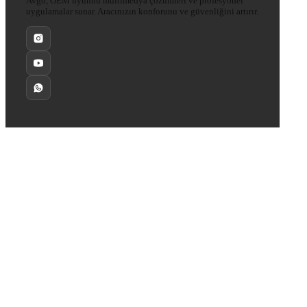
Avgo, OEM uyumlu multimedya çözümleri ve profesyonel
uygulamalar sunar. Aracınızın konforunu ve güvenliğini artırır.