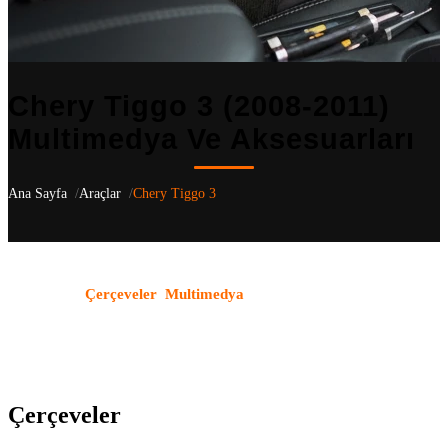
Chery Tiggo 3 (2008-2011)
Multimedya Ve Aksesuarları
Ana Sayfa
Araçlar
Chery Tiggo 3
Chery Tiggo 3
(2008-2011)
için aracınıza özel 2 uyumlu ürün
listeliyoruz
.
Çerçeveler
,
Multimedya
kategorilerindeki tüm ürünler
OEM uyumludur ve aracın orijinal yapısı korunarak monte edilir.
Türkiye genelindeki bayi ağımızla ürün temini ve profesyonel
montaj hizmeti sunuyoruz.
Çerçeveler
(1)