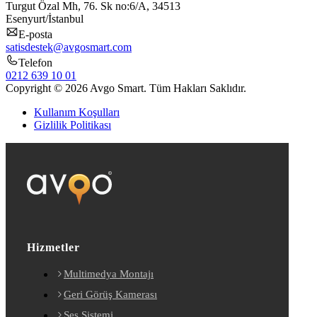
Turgut Özal Mh, 76. Sk no:6/A, 34513
Esenyurt/İstanbul
E-posta
satisdestek@avgosmart.com
Telefon
0212 639 10 01
Copyright © 2026 Avgo Smart. Tüm Hakları Saklıdır.
Kullanım Koşulları
Gizlilik Politikası
Hizmetler
Multimedya Montajı
Geri Görüş Kamerası
Ses Sistemi