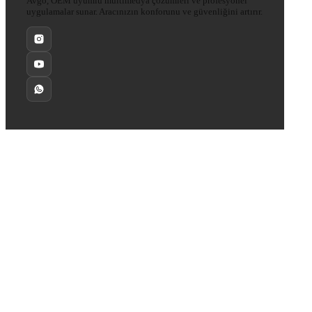
Avgo, OEM uyumlu multimedya çözümleri ve profesyonel
uygulamalar sunar. Aracınızın konforunu ve güvenliğini artırır.