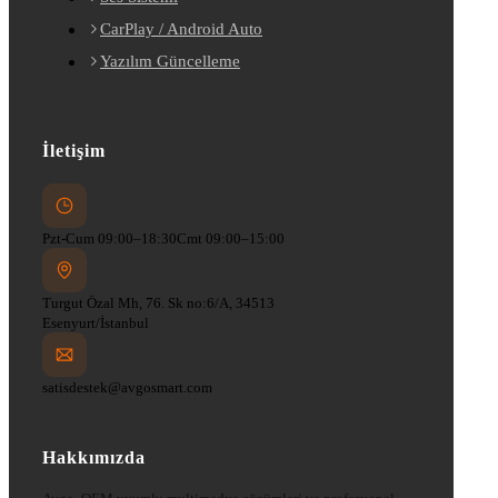
CarPlay / Android Auto
Yazılım Güncelleme
İletişim
Pzt-Cum 09:00–18:30
Cmt 09:00–15:00
Turgut Özal Mh, 76. Sk no:6/A, 34513
Esenyurt/İstanbul
satisdestek@avgosmart.com
Hakkımızda