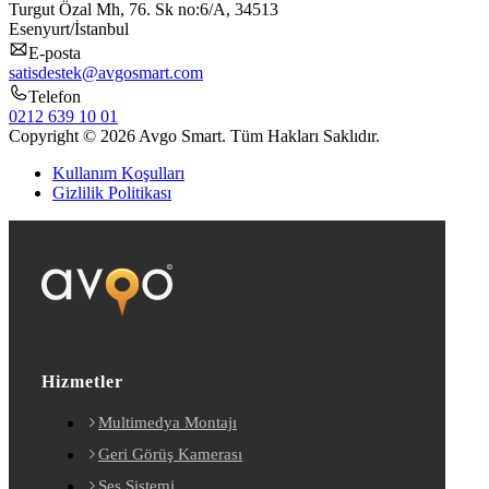
Turgut Özal Mh, 76. Sk no:6/A, 34513
Esenyurt/İstanbul
E-posta
satisdestek@avgosmart.com
Telefon
0212 639 10 01
Copyright © 2026 Avgo Smart. Tüm Hakları Saklıdır.
Kullanım Koşulları
Gizlilik Politikası
Hizmetler
Multimedya Montajı
Geri Görüş Kamerası
Ses Sistemi