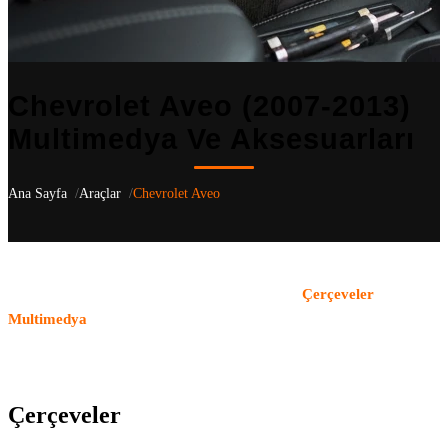
Chevrolet Aveo (2007-2013)
Multimedya Ve Aksesuarları
Ana Sayfa
Araçlar
Chevrolet Aveo
Chevrolet Aveo
(2007-2013)
için aracınıza özel 4 uyumlu ürün
listeliyoruz
— T300, T250 kasa nesilleri dahil
.
Çerçeveler
,
Multimedya
kategorilerindeki tüm ürünler OEM uyumludur ve
aracın orijinal yapısı korunarak monte edilir. Türkiye genelindeki
bayi ağımızla ürün temini ve profesyonel montaj hizmeti sunuyoruz.
Çerçeveler
(2)