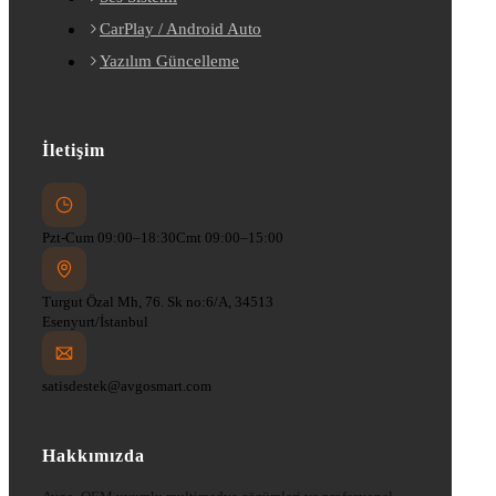
CarPlay / Android Auto
Yazılım Güncelleme
İletişim
Pzt-Cum 09:00–18:30
Cmt 09:00–15:00
Turgut Özal Mh, 76. Sk no:6/A, 34513
Esenyurt/İstanbul
satisdestek@avgosmart.com
Hakkımızda