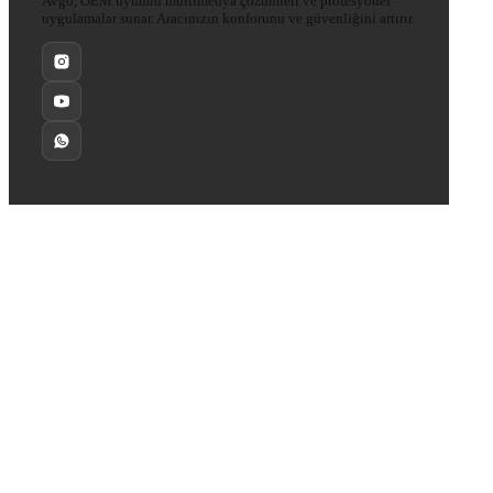
Avgo, OEM uyumlu multimedya çözümleri ve profesyonel
uygulamalar sunar. Aracınızın konforunu ve güvenliğini artırır.