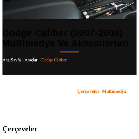
Dodge Caliber (2007-2009)
Multimedya Ve Aksesuarları
Ana Sayfa
Araçlar
Dodge Caliber
Dodge Caliber
(2007-2009)
için aracınıza özel 2 uyumlu ürün
listeliyoruz
— PM kasa nesilleri dahil
.
Çerçeveler
,
Multimedya
kategorilerindeki tüm ürünler OEM uyumludur ve aracın orijinal
yapısı korunarak monte edilir. Türkiye genelindeki bayi ağımızla
ürün temini ve profesyonel montaj hizmeti sunuyoruz.
Çerçeveler
(1)