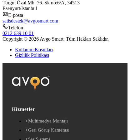
Turgut Özal Mh, 76. Sk no:6/A, 34513
Esenyurt/İstanbul
E-posta
satisdestek@avgosmart.com
Telefon
0212 639 10 01
Copyright © 2026 Avgo Smart. Tüm Hakları Saklıdır.
Kullanım Koşulları
Gizlilik Politikası
Hizmetler
Multimedya Montajı
Geri Görüş Kamerası
Ses Sistemi