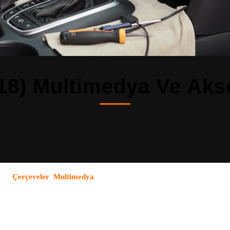
018) Multimedya Ve Aks
ruz
.
Çerçeveler
,
Multimedya
kategorilerindeki tüm ürünler OEM uyumlud
 sunuyoruz.