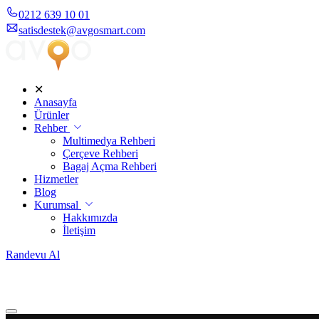
0212 639 10 01
satisdestek@avgosmart.com
✕
Anasayfa
Ürünler
Rehber
Multimedya Rehberi
Çerçeve Rehberi
Bagaj Açma Rehberi
Hizmetler
Blog
Kurumsal
Hakkımızda
İletişim
Randevu Al