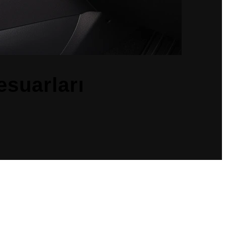
esuarları
ur ve aracın orijinal yapısı korunarak monte edilir. Türkiye