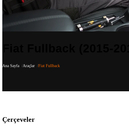
Fiat Fullback (2015-2
Ana Sayfa
Araçlar
Fiat Fullback
Fiat Fullback
(2015-2018)
için aracınıza özel 6 uyumlu ürün listeliyo
genelindeki bayi ağımızla ürün temini ve profesyonel montaj hizmeti
Çerçeveler
(3)