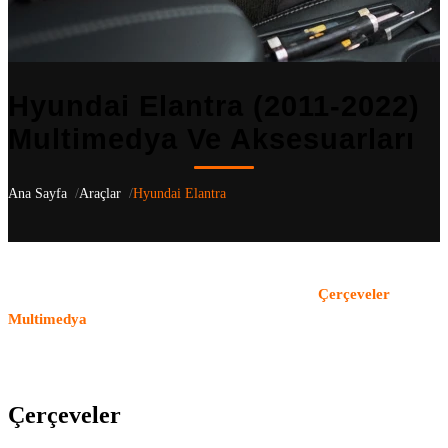
Hyundai Elantra (2011-2022)
Multimedya Ve Aksesuarları
Ana Sayfa
Araçlar
Hyundai Elantra
Hyundai Elantra
(2011-2022)
için aracınıza özel 20 uyumlu ürün
listeliyoruz
— CN7, AD, MD kasa nesilleri dahil
.
Çerçeveler
,
Multimedya
kategorilerindeki tüm ürünler OEM uyumludur ve
aracın orijinal yapısı korunarak monte edilir. Türkiye genelindeki
bayi ağımızla ürün temini ve profesyonel montaj hizmeti sunuyoruz.
Çerçeveler
(10)