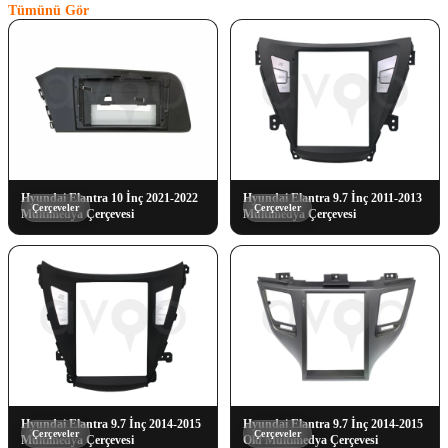
Tümünü Gör
Hyundai Elantra 10 İnç 2021-2022
Hyundai Elantra 9.7 İnç 2011-2013
Çerçeveler
Çerçeveler
Multimedya Çerçevesi
Multimedya Çerçevesi
Hyundai Elantra 9.7 İnç 2014-2015
Hyundai Elantra 9.7 İnç 2014-2015
Çerçeveler
Çerçeveler
Multimedya Çerçevesi
Old Multimedya Çerçevesi