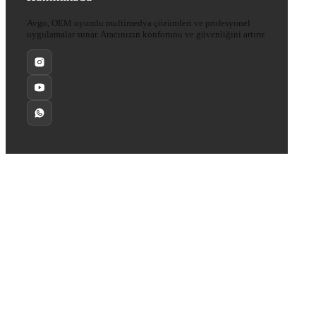
Avgo, OEM uyumlu multimedya çözümleri ve profesyonel
uygulamalar sunar. Aracınızın konforunu ve güvenliğini artırır.