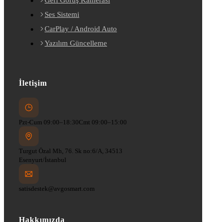
Ses Sistemi
CarPlay / Android Auto
Yazılım Güncelleme
İletişim
Pzt-Cum 09:00–18:30
Cmt 09:00–15:00
Turgut Özal Mh, 76. Sk no:6/A, 34513
Esenyurt/İstanbul
satisdestek@avgosmart.com
Hakkımızda