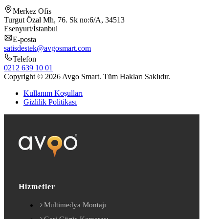
Merkez Ofis
Turgut Özal Mh, 76. Sk no:6/A, 34513
Esenyurt/İstanbul
E-posta
satisdestek@avgosmart.com
Telefon
0212 639 10 01
Copyright © 2026 Avgo Smart. Tüm Hakları Saklıdır.
Kullanım Koşulları
Gizlilik Politikası
Hizmetler
Multimedya Montajı
Geri Görüş Kamerası