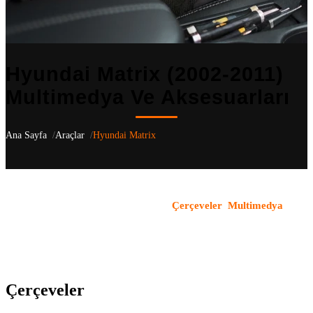
Hyundai Matrix (2002-2011)
Multimedya Ve Aksesuarları
Ana Sayfa
Araçlar
Hyundai Matrix
Hyundai Matrix
(2002-2011)
için aracınıza özel 2 uyumlu ürün
listeliyoruz
— FC kasa nesilleri dahil
.
Çerçeveler
,
Multimedya
kategorilerindeki tüm ürünler OEM uyumludur ve aracın orijinal
yapısı korunarak monte edilir. Türkiye genelindeki bayi ağımızla
ürün temini ve profesyonel montaj hizmeti sunuyoruz.
Çerçeveler
(1)