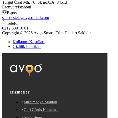
Turgut Özal Mh, 76. Sk no:6/A, 34513
Esenyurt/İstanbul
E-posta
satisdestek@avgosmart.com
Telefon
0212 639 10 01
Copyright © 2026 Avgo Smart. Tüm Hakları Saklıdır.
Kullanım Koşulları
Gizlilik Politikası
Hizmetler
Multimedya Montajı
Geri Görüş Kamerası
Ses Sistemi