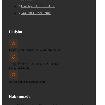
CarPlay / Android Auto
Yazılım Güncelleme
İletişim
Pzt-Cum 09:00–18:30
Cmt 09:00–15:00
Turgut Özal Mh, 76. Sk no:6/A, 34513
Esenyurt/İstanbul
satisdestek@avgosmart.com
Hakkımızda