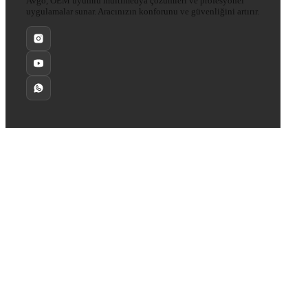
Avgo, OEM uyumlu multimedya çözümleri ve profesyonel
uygulamalar sunar. Aracınızın konforunu ve güvenliğini artırır.