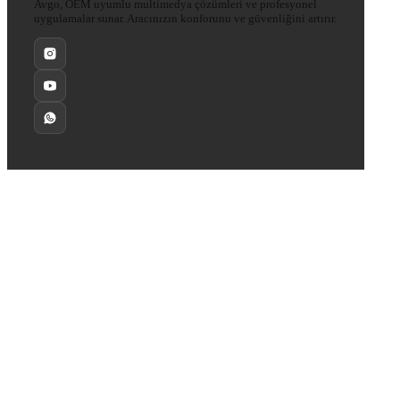
Avgo, OEM uyumlu multimedya çözümleri ve profesyonel
uygulamalar sunar. Aracınızın konforunu ve güvenliğini artırır.