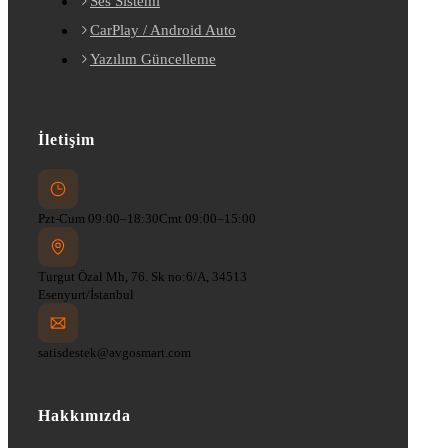
Ses Sistemi
CarPlay / Android Auto
Yazılım Güncelleme
İletişim
Pzt-Cum 09:00–18:30
Cmt 09:00–15:00
Turgut Özal Mh, 76. Sk no:6/A, 34513
Esenyurt/İstanbul
satisdestek@avgosmart.com
Hakkımızda