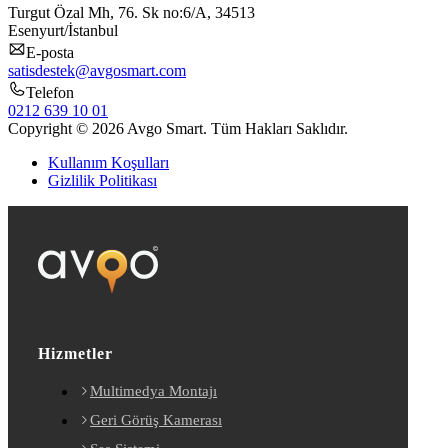
Turgut Özal Mh, 76. Sk no:6/A, 34513
Esenyurt/İstanbul
E-posta
satisdestek@avgosmart.com
Telefon
0212 639 10 01
Copyright © 2026 Avgo Smart. Tüm Hakları Saklıdır.
Kullanım Koşulları
Gizlilik Politikası
Hizmetler
Multimedya Montajı
Geri Görüş Kamerası