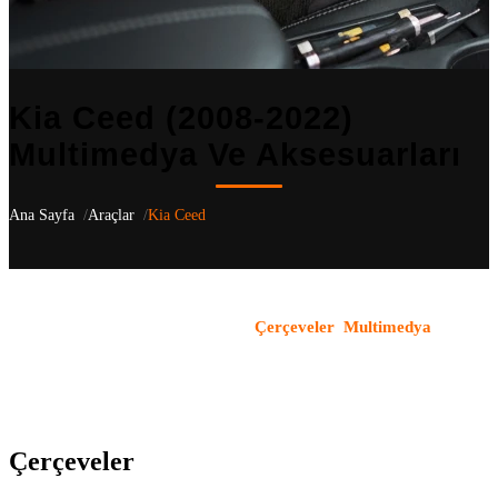
Kia Ceed (2008-2022)
Multimedya Ve Aksesuarları
Ana Sayfa
Araçlar
Kia Ceed
Kia Ceed
(2008-2022)
için aracınıza özel 6 uyumlu ürün listeliyoruz
— CD, JD, ED kasa nesilleri dahil
.
Çerçeveler
,
Multimedya
kategorilerindeki tüm ürünler OEM uyumludur ve aracın orijinal
yapısı korunarak monte edilir. Türkiye genelindeki bayi ağımızla
ürün temini ve profesyonel montaj hizmeti sunuyoruz.
Çerçeveler
(3)