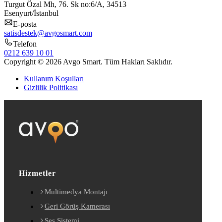
Turgut Özal Mh, 76. Sk no:6/A, 34513
Esenyurt/İstanbul
E-posta
satisdestek@avgosmart.com
Telefon
0212 639 10 01
Copyright © 2026 Avgo Smart. Tüm Hakları Saklıdır.
Kullanım Koşulları
Gizlilik Politikası
Hizmetler
Multimedya Montajı
Geri Görüş Kamerası
Ses Sistemi