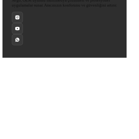
Avgo, OEM uyumlu multimedya çözümleri ve profesyonel
uygulamalar sunar. Aracınızın konforunu ve güvenliğini artırır.