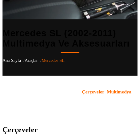
Mercedes SL (2002-2011)
Multimedya Ve Aksesuarları
Ana Sayfa
Araçlar
Mercedes SL
Mercedes SL
(2002-2011)
için aracınıza özel 2 uyumlu ürün
listeliyoruz
— R230 kasa nesilleri dahil
.
Çerçeveler
,
Multimedya
kategorilerindeki tüm ürünler OEM uyumludur ve aracın orijinal
yapısı korunarak monte edilir. Türkiye genelindeki bayi ağımızla
ürün temini ve profesyonel montaj hizmeti sunuyoruz.
Çerçeveler
(1)