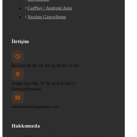
CarPlay / Android Auto
Yazılım Güncelleme
İletişim
Pzt-Cum 09:00–18:30
Cmt 09:00–15:00
Turgut Özal Mh, 76. Sk no:6/A, 34513
Esenyurt/İstanbul
satisdestek@avgosmart.com
Hakkımızda