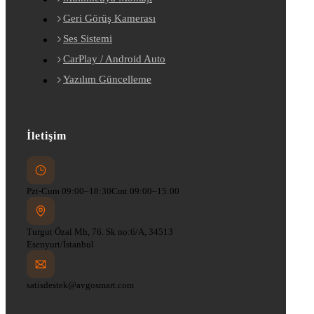
Geri Görüş Kamerası
Ses Sistemi
CarPlay / Android Auto
Yazılım Güncelleme
İletişim
Pzt-Cum 09:00–18:30
Cmt 09:00–15:00
Turgut Özal Mh, 76. Sk no:6/A, 34513
Esenyurt/İstanbul
satisdestek@avgosmart.com