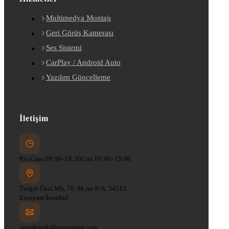
Multimedya Montajı
Geri Görüş Kamerası
Ses Sistemi
CarPlay / Android Auto
Yazılım Güncelleme
İletişim
Pzt-Cum 09:00–18:30
Cmt 09:00–15:00
Turgut Özal Mh, 76. Sk no:6/A, 34513
Esenyurt/İstanbul
satisdestek@avgosmart.com