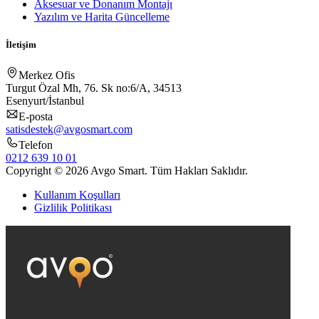
Aksesuar ve Donanım Montajı
Yazılım ve Harita Güncelleme
İletişim
Merkez Ofis
Turgut Özal Mh, 76. Sk no:6/A, 34513
Esenyurt/İstanbul
E-posta
satisdestek@avgosmart.com
Telefon
0212 639 10 01
Copyright © 2026 Avgo Smart. Tüm Hakları Saklıdır.
Kullanım Koşulları
Gizlilik Politikası