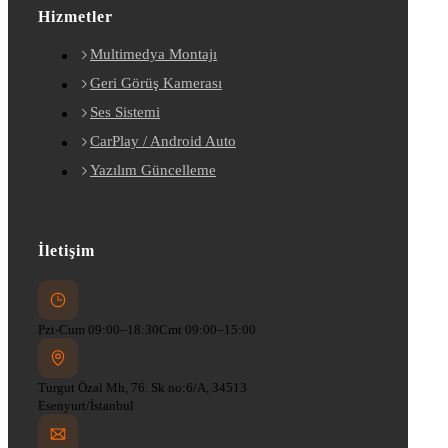
Hizmetler
Multimedya Montajı
Geri Görüş Kamerası
Ses Sistemi
CarPlay / Android Auto
Yazılım Güncelleme
İletişim
Pzt-Cum 09:00–18:30
Cmt 09:00–15:00
Turgut Özal Mh, 76. Sk no:6/A, 34513
Esenyurt/İstanbul