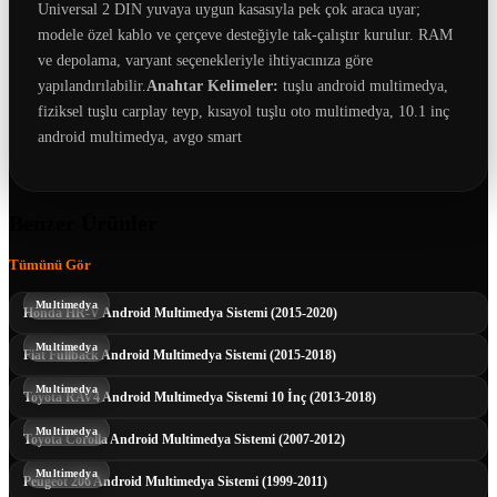
Universal 2 DIN yuvaya uygun kasasıyla pek çok araca uyar;
modele özel kablo ve çerçeve desteğiyle tak-çalıştır kurulur. RAM
ve depolama, varyant seçenekleriyle ihtiyacınıza göre
yapılandırılabilir.
Anahtar Kelimeler:
tuşlu android multimedya,
fiziksel tuşlu carplay teyp, kısayol tuşlu oto multimedya, 10.1 inç
android multimedya, avgo smart
Benzer Ürünler
Tümünü Gör
Multimedya
Honda HR-V Android Multimedya Sistemi (2015-2020)
Multimedya
Fiat Fullback Android Multimedya Sistemi (2015-2018)
Multimedya
Toyota RAV4 Android Multimedya Sistemi 10 İnç (2013-2018)
Multimedya
Toyota Corolla Android Multimedya Sistemi (2007-2012)
Multimedya
Peugeot 206 Android Multimedya Sistemi (1999-2011)