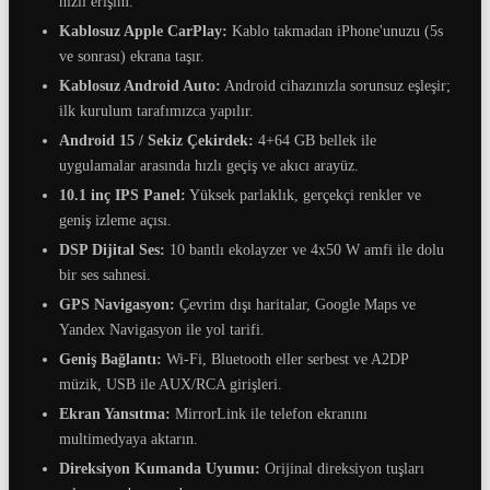
hızlı erişim.
Kablosuz Apple CarPlay:
Kablo takmadan iPhone'unuzu (5s
ve sonrası) ekrana taşır.
Kablosuz Android Auto:
Android cihazınızla sorunsuz eşleşir;
ilk kurulum tarafımızca yapılır.
Android 15 / Sekiz Çekirdek:
4+64 GB bellek ile
uygulamalar arasında hızlı geçiş ve akıcı arayüz.
10.1 inç IPS Panel:
Yüksek parlaklık, gerçekçi renkler ve
geniş izleme açısı.
DSP Dijital Ses:
10 bantlı ekolayzer ve 4x50 W amfi ile dolu
bir ses sahnesi.
GPS Navigasyon:
Çevrim dışı haritalar, Google Maps ve
Yandex Navigasyon ile yol tarifi.
Geniş Bağlantı:
Wi-Fi, Bluetooth eller serbest ve A2DP
müzik, USB ile AUX/RCA girişleri.
Ekran Yansıtma:
MirrorLink ile telefon ekranını
multimedyaya aktarın.
Direksiyon Kumanda Uyumu:
Orijinal direksiyon tuşları