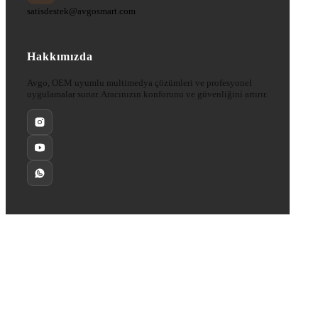
satisdestek@avgosmart.com
Hakkımızda
Avgo, OEM uyumlu multimedya çözümleri ve profesyonel
uygulamalar sunar. Aracınızın konforunu ve güvenliğini artırır.