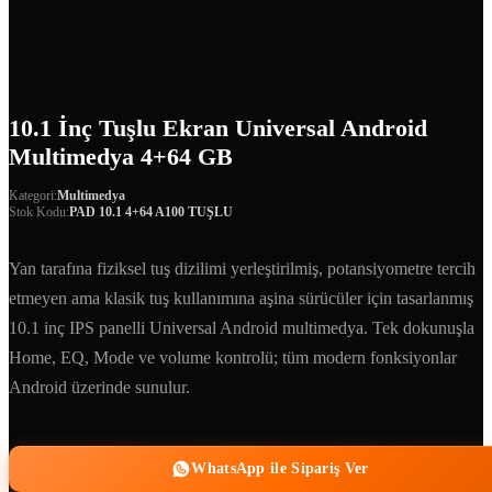
10.1 İnç Tuşlu Ekran Universal Android
Multimedya 4+64 GB
Kategori:
Multimedya
Stok Kodu:
PAD 10.1 4+64 A100 TUŞLU
Yan tarafına fiziksel tuş dizilimi yerleştirilmiş, potansiyometre tercih
etmeyen ama klasik tuş kullanımına aşina sürücüler için tasarlanmış
10.1 inç IPS panelli Universal Android multimedya. Tek dokunuşla
Home, EQ, Mode ve volume kontrolü; tüm modern fonksiyonlar
Android üzerinde sunulur.
WhatsApp ile Sipariş Ver