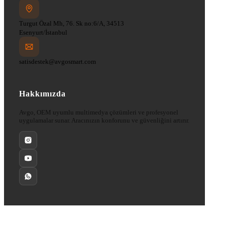
Turgut Özal Mh, 76. Sk no:6/A, 34513
Esenyurt/İstanbul
satisdestek@avgosmart.com
Hakkımızda
Avgo, OEM uyumlu multimedya çözümleri ve profesyonel
uygulamalar sunar. Aracınızın konforunu ve güvenliğini artırır.