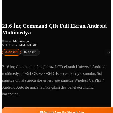
21.6 İnç Command Çift Full Ekran Android
Multimedya
Kategori:
Multimedya
Stok Kodu:
216464T60CMD
6+64 GB
8+64 GB
21.6 inç Command çift bağımsız LCD ekranlı Universal Android
multimedya. 6+64 GB ve 8+64 GB seçenekleriyle sunulur. Sol
panelde dijital sürücü göstergesi, sağ panelde Wireless CarPlay /
Android Auto ile araca fabrika çıkışı dev panel görünümü
kazandırır.
WhatsApp ile Sipariş Ver