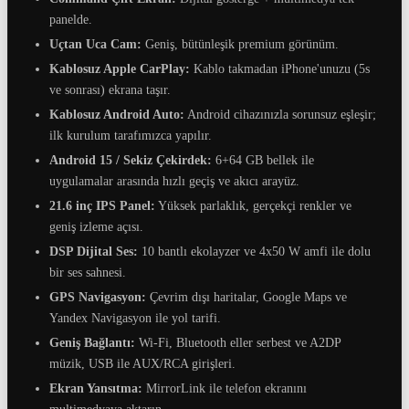
panelde.
Uçtan Uca Cam:
Geniş, bütünleşik premium görünüm.
Kablosuz Apple CarPlay:
Kablo takmadan iPhone'unuzu (5s
ve sonrası) ekrana taşır.
Kablosuz Android Auto:
Android cihazınızla sorunsuz eşleşir;
ilk kurulum tarafımızca yapılır.
Android 15 / Sekiz Çekirdek:
6+64 GB bellek ile
uygulamalar arasında hızlı geçiş ve akıcı arayüz.
21.6 inç IPS Panel:
Yüksek parlaklık, gerçekçi renkler ve
geniş izleme açısı.
DSP Dijital Ses:
10 bantlı ekolayzer ve 4x50 W amfi ile dolu
bir ses sahnesi.
GPS Navigasyon:
Çevrim dışı haritalar, Google Maps ve
Yandex Navigasyon ile yol tarifi.
Geniş Bağlantı:
Wi-Fi, Bluetooth eller serbest ve A2DP
müzik, USB ile AUX/RCA girişleri.
Ekran Yansıtma:
MirrorLink ile telefon ekranını