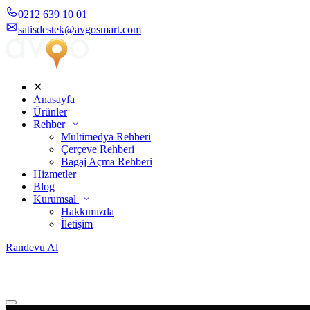
0212 639 10 01
satisdestek@avgosmart.com
✕
Anasayfa
Ürünler
Rehber
Multimedya Rehberi
Çerçeve Rehberi
Bagaj Açma Rehberi
Hizmetler
Blog
Kurumsal
Hakkımızda
İletişim
Randevu Al