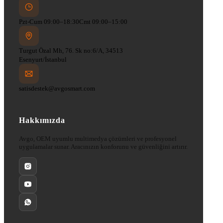
Pzt-Cum 09:00–18:30
Cmt 09:00–15:00
Turgut Özal Mh, 76. Sk no:6/A, 34513
Esenyurt/İstanbul
satisdestek@avgosmart.com
Hakkımızda
Avgo, OEM uyumlu multimedya çözümleri ve profesyonel
uygulamalar sunar. Aracınızın konforunu ve güvenliğini artırır.