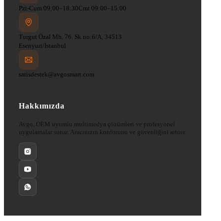
Pzt-Cum 09:00–18:30
Cmt 09:00–15:00
Turgut Özal Mh, 76. Sk no:6/A, 34513
Esenyurt/İstanbul
satisdestek@avgosmart.com
Hakkımızda
Avgo, OEM uyumlu multimedya çözümleri ve profesyonel
uygulamalar sunar. Aracınızın konforunu ve güvenliğini artırır.