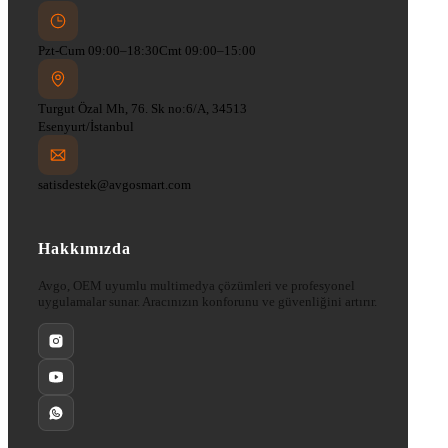
Pzt-Cum 09:00–18:30
Cmt 09:00–15:00
Turgut Özal Mh, 76. Sk no:6/A, 34513
Esenyurt/İstanbul
satisdestek@avgosmart.com
Hakkımızda
Avgo, OEM uyumlu multimedya çözümleri ve profesyonel
uygulamalar sunar. Aracınızın konforunu ve güvenliğini artırır.