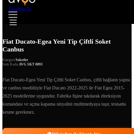
Randevu Al
Fiat Ducato-Egea Yeni Tip Çiftli Soket
Canbus
Kategori:
Soketler
Stok Kodu:
AVG SKT 0093
Fiat Ducato-Egea Yeni Tip Çiftli Soket Canbus, çiftli bağlantı yapısı
ve canbus modülüyle Fiat Ducato 2022-2025 ile Fiat Egea 2015-
2025 modellerine uygundur. Fabrika fişine takılarak direksiyon
kumandası ve açma kapama sinyalini multimedyaya taşır, tesisatta
kesme gerekmez.