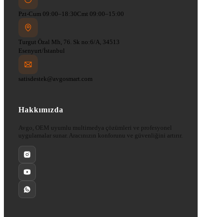
Pzt-Cum 09:00–18:30
Cmt 09:00–15:00
Turgut Özal Mh, 76. Sk no:6/A, 34513
Esenyurt/İstanbul
satisdestek@avgosmart.com
Hakkımızda
Avgo, OEM uyumlu multimedya çözümleri ve profesyonel
uygulamalar sunar. Aracınızın konforunu ve güvenliğini artırır.