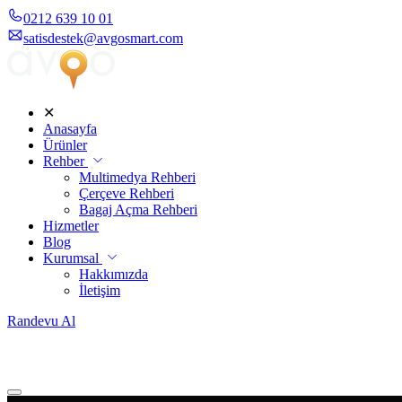
0212 639 10 01
satisdestek@avgosmart.com
✕
Anasayfa
Ürünler
Rehber
Multimedya Rehberi
Çerçeve Rehberi
Bagaj Açma Rehberi
Hizmetler
Blog
Kurumsal
Hakkımızda
İletişim
Randevu Al