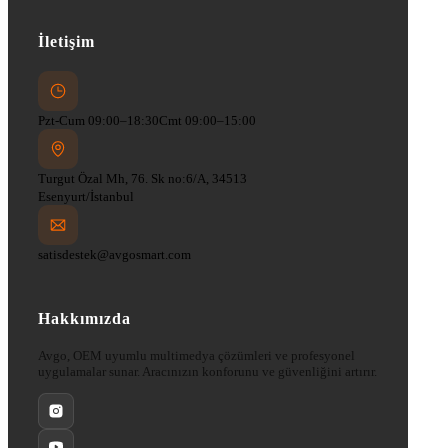
İletişim
Pzt-Cum 09:00–18:30
Cmt 09:00–15:00
Turgut Özal Mh, 76. Sk no:6/A, 34513
Esenyurt/İstanbul
satisdestek@avgosmart.com
Hakkımızda
Avgo, OEM uyumlu multimedya çözümleri ve profesyonel
uygulamalar sunar. Aracınızın konforunu ve güvenliğini artırır.