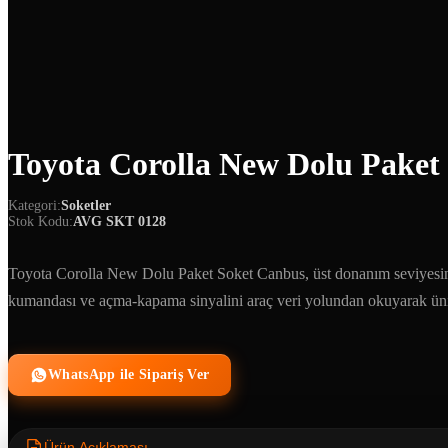
Toyota Corolla New Dolu Paket
Kategori:
Soketler
Stok Kodu:
AVG SKT 0128
Toyota Corolla New Dolu Paket Soket Canbus, üst donanım seviyesind
kumandası ve açma-kapama sinyalini araç veri yolundan okuyarak ünit
WhatsApp ile Sipariş Ver
Ürün Açıklaması