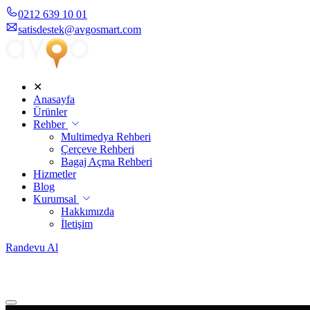
0212 639 10 01
satisdestek@avgosmart.com
✕
Anasayfa
Ürünler
Rehber
Multimedya Rehberi
Çerçeve Rehberi
Bagaj Açma Rehberi
Hizmetler
Blog
Kurumsal
Hakkımızda
İletişim
Randevu Al