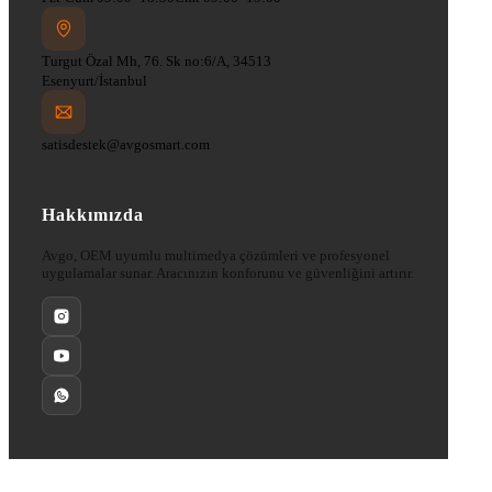
Turgut Özal Mh, 76. Sk no:6/A, 34513
Esenyurt/İstanbul
satisdestek@avgosmart.com
Hakkımızda
Avgo, OEM uyumlu multimedya çözümleri ve profesyonel
uygulamalar sunar. Aracınızın konforunu ve güvenliğini artırır.