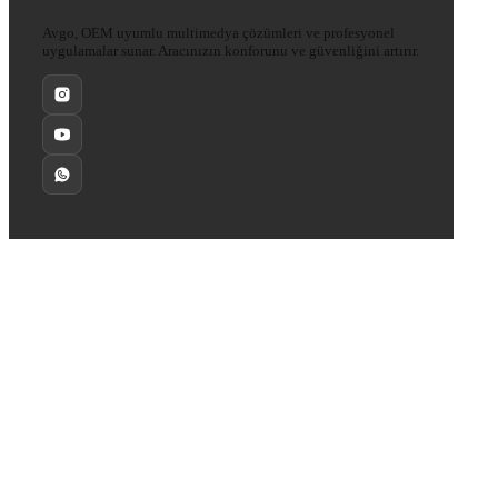
Avgo, OEM uyumlu multimedya çözümleri ve profesyonel
uygulamalar sunar. Aracınızın konforunu ve güvenliğini artırır.