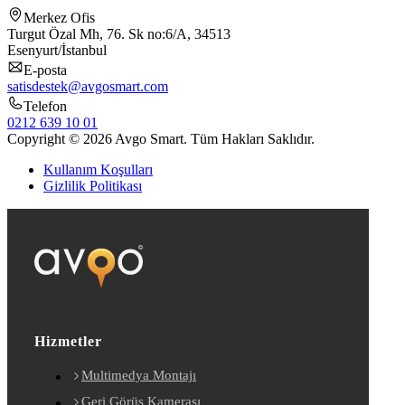
Merkez Ofis
Turgut Özal Mh, 76. Sk no:6/A, 34513
Esenyurt/İstanbul
E-posta
satisdestek@avgosmart.com
Telefon
0212 639 10 01
Copyright © 2026 Avgo Smart. Tüm Hakları Saklıdır.
Kullanım Koşulları
Gizlilik Politikası
Hizmetler
Multimedya Montajı
Geri Görüş Kamerası