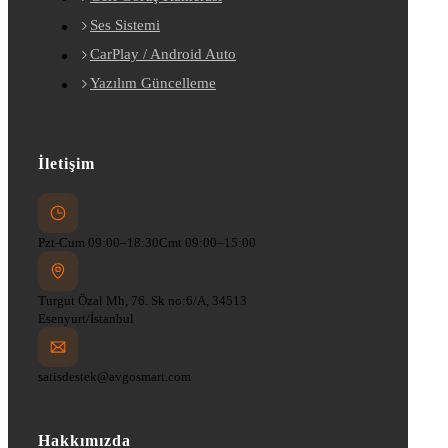
Ses Sistemi
CarPlay / Android Auto
Yazılım Güncelleme
İletişim
Pzt-Cum 09:00–18:30
Cmt 09:00–15:00
Turgut Özal Mh, 76. Sk no:6/A, 34513
Esenyurt/İstanbul
satisdestek@avgosmart.com
Hakkımızda