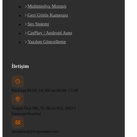
Multimedya Montajı
Geri Görüş Kamerası
Ses Sistemi
CarPlay / Android Auto
Yazılım Güncelleme
İletişim
Pzt-Cum 09:00–18:30
Cmt 09:00–15:00
Turgut Özal Mh, 76. Sk no:6/A, 34513
Esenyurt/İstanbul
satisdestek@avgosmart.com