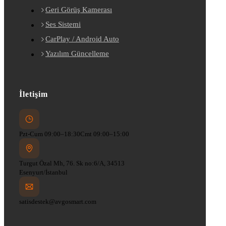
Geri Görüş Kamerası
Ses Sistemi
CarPlay / Android Auto
Yazılım Güncelleme
İletişim
Pzt-Cum 09:00–18:30
Cmt 09:00–15:00
Turgut Özal Mh, 76. Sk no:6/A, 34513
Esenyurt/İstanbul
satisdestek@avgosmart.com