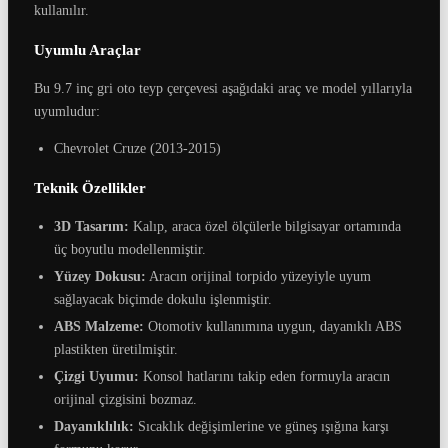
kullanılır.
Uyumlu Araçlar
Bu 9.7 inç gri oto teyp çerçevesi aşağıdaki araç ve model yıllarıyla
uyumludur:
Chevrolet Cruze (2013-2015)
Teknik Özellikler
3D Tasarım:
Kalıp, araca özel ölçülerle bilgisayar ortamında
üç boyutlu modellenmiştir.
Yüzey Dokusu:
Aracın orijinal torpido yüzeyiyle uyum
sağlayacak biçimde dokulu işlenmiştir.
ABS Malzeme:
Otomotiv kullanımına uygun, dayanıklı ABS
plastikten üretilmiştir.
Çizgi Uyumu:
Konsol hatlarını takip eden formuyla aracın
orijinal çizgisini bozmaz.
Dayanıklılık:
Sıcaklık değişimlerine ve güneş ışığına karşı