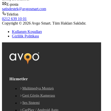
E-posta
satisdestek@avgosmart.com
Telefon
0212 639 10 01
Copyright © 2026 Avgo Smart. Tüm Hakları Saklıdır.
Kullanım Koşulları
Gizlilik Politikası
Hizmetler
Multimedya Montajı
Geri Görüş Kamerası
Ses Sistemi
CarPlay / Android Auto