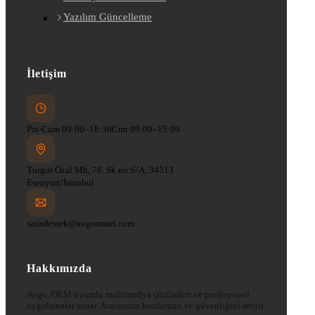
Yazılım Güncelleme
İletişim
Pzt-Cum 09:00–18:30
Cmt 09:00–15:00
Turgut Özal Mh, 76. Sk no:6/A, 34513
Esenyurt/İstanbul
satisdestek@avgosmart.com
Hakkımızda
Avgo, OEM uyumlu multimedya çözümleri ve profesyonel
uygulamalar sunar. Aracınızın konforunu ve güvenliğini artırır.