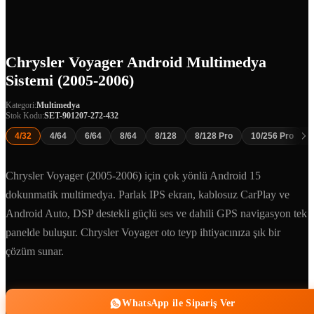
Chrysler Voyager Android Multimedya
Sistemi (2005-2006)
Kategori:
Multimedya
Stok Kodu:
SET-901207-272-432
4/32
4/64
6/64
8/64
8/128
8/128 Pro
10/256 Pro
Chrysler Voyager (2005-2006) için çok yönlü Android 15
dokunmatik multimedya. Parlak IPS ekran, kablosuz CarPlay ve
Android Auto, DSP destekli güçlü ses ve dahili GPS navigasyon tek
panelde buluşur. Chrysler Voyager oto teyp ihtiyacınıza şık bir
çözüm sunar.
WhatsApp ile Sipariş Ver