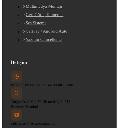
Multimedya Montajı
Geri Görüş Kamerası
Ses Sistemi
CarPlay / Android Auto
Yazılım Güncelleme
İletişim
Pzt-Cum 09:00–18:30
Cmt 09:00–15:00
Turgut Özal Mh, 76. Sk no:6/A, 34513
Esenyurt/İstanbul
satisdestek@avgosmart.com