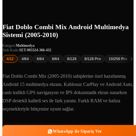
Fiat Doblo Combi Mix Android Multimedya
Sistemi (2005-2010)
Kategori:
Multimedya
Stok Kodu:
SET-903324-366-432
4/32
4/64
6/64
8/64
8/128
8/128 Pro
10/256 Pro
Fiat Doblo Combi Mix (2005-2010) sahiplerine özel hazırlanmış
Android 15 multimedya ekranı. Kablosuz CarPlay ve Android Auto,
canlı trafikli GPS navigasyon ve IPS dokunmatik ekran sunarken
DSP destekli kaliteli ses ile fark yaratır. Farklı RAM ve hafıza
seçenekleriyle bütçenize uyum sağlar.
WhatsApp ile Sipariş Ver