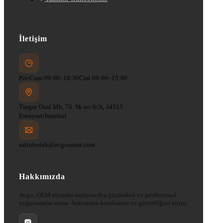
İletişim
Pzt-Cum 09:00–18:30
Cmt 09:00–15:00
Turgut Özal Mh, 76. Sk no:6/A, 34513
Esenyurt/İstanbul
satisdestek@avgosmart.com
Hakkımızda
Avgo, OEM uyumlu multimedya çözümleri ve profesyonel
uygulamalar sunar. Aracınızın konforunu ve güvenliğini artırır.