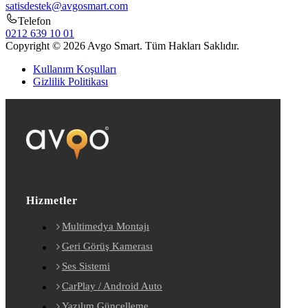
satisdestek@avgosmart.com
Telefon
0212 639 10 01
Copyright © 2026 Avgo Smart. Tüm Hakları Saklıdır.
Kullanım Koşulları
Gizlilik Politikası
Hizmetler
Multimedya Montajı
Geri Görüş Kamerası
Ses Sistemi
CarPlay / Android Auto
Yazılım Güncelleme