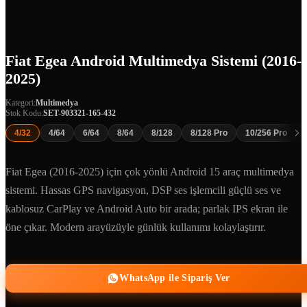
Fiat Egea Android Multimedya Sistemi (2016-
2025)
Kategori:
Multimedya
Stok Kodu:
SET-903321-165-432
4/32
4/64
6/64
8/64
8/128
8/128 Pro
10/256 Pro
Fiat Egea (2016-2025) için çok yönlü Android 15 araç multimedya
sistemi. Hassas GPS navigasyon, DSP ses işlemcili güçlü ses ve
kablosuz CarPlay ve Android Auto bir arada; parlak IPS ekran ile
öne çıkar. Modern arayüzüyle günlük kullanımı kolaylaştırır.
WhatsApp ile Sipariş Ver