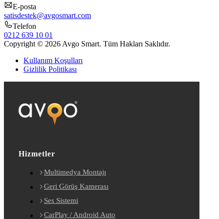
E-posta
satisdestek@avgosmart.com
Telefon
0212 639 10 01
Copyright © 2026 Avgo Smart. Tüm Hakları Saklıdır.
Kullanım Koşulları
Gizlilik Politikası
Hizmetler
Multimedya Montajı
Geri Görüş Kamerası
Ses Sistemi
CarPlay / Android Auto