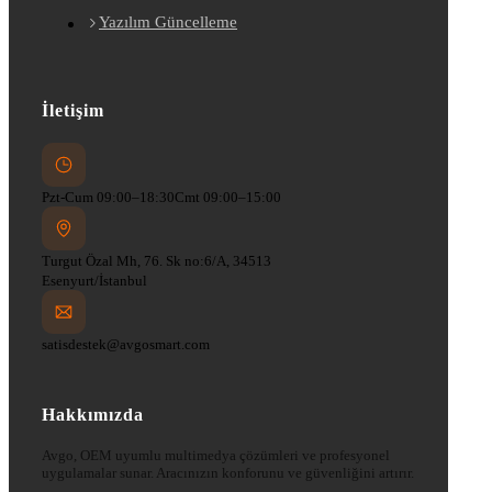
Yazılım Güncelleme
İletişim
Pzt-Cum 09:00–18:30
Cmt 09:00–15:00
Turgut Özal Mh, 76. Sk no:6/A, 34513
Esenyurt/İstanbul
satisdestek@avgosmart.com
Hakkımızda
Avgo, OEM uyumlu multimedya çözümleri ve profesyonel
uygulamalar sunar. Aracınızın konforunu ve güvenliğini artırır.