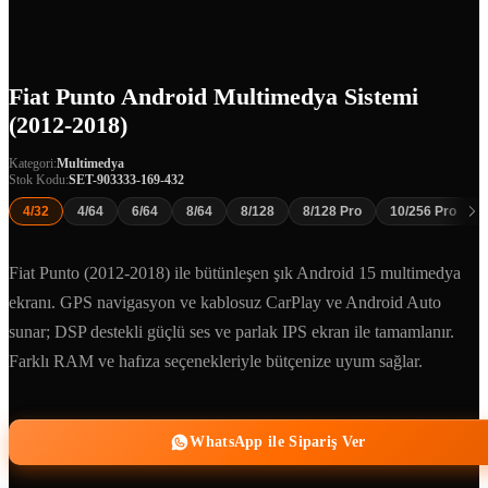
Fiat Punto Android Multimedya Sistemi
(2012-2018)
Kategori:
Multimedya
Stok Kodu:
SET-903333-169-432
4/32
4/64
6/64
8/64
8/128
8/128 Pro
10/256 Pro
Fiat Punto (2012-2018) ile bütünleşen şık Android 15 multimedya
ekranı. GPS navigasyon ve kablosuz CarPlay ve Android Auto
sunar; DSP destekli güçlü ses ve parlak IPS ekran ile tamamlanır.
Farklı RAM ve hafıza seçenekleriyle bütçenize uyum sağlar.
WhatsApp ile Sipariş Ver