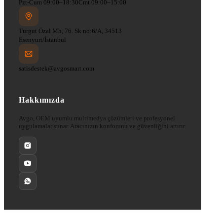
Pzt-Cum 09:00–18:30
Cmt 09:00–15:00
Turgut Özal Mh, 76. Sk no:6/A, 34513
Esenyurt/İstanbul
satisdestek@avgosmart.com
Hakkımızda
Avgo, OEM uyumlu multimedya çözümleri ve profesyonel
uygulamalar sunar. Aracınızın konforunu ve güvenliğini artırır.