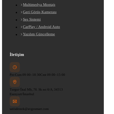
Multimedya Montajı
Geri Görüş Kamerası
Ses Sistemi
CarPlay / Android Auto
Yazılım Güncelleme
İletişim
Pzt-Cum 09:00–18:30
Cmt 09:00–15:00
Turgut Özal Mh, 76. Sk no:6/A, 34513
Esenyurt/İstanbul
satisdestek@avgosmart.com