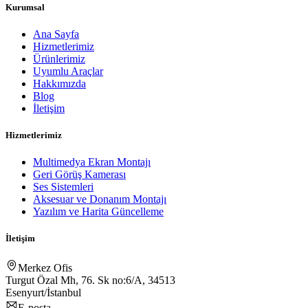
Kurumsal
Ana Sayfa
Hizmetlerimiz
Ürünlerimiz
Uyumlu Araçlar
Hakkımızda
Blog
İletişim
Hizmetlerimiz
Multimedya Ekran Montajı
Geri Görüş Kamerası
Ses Sistemleri
Aksesuar ve Donanım Montajı
Yazılım ve Harita Güncelleme
İletişim
Merkez Ofis
Turgut Özal Mh, 76. Sk no:6/A, 34513
Esenyurt/İstanbul
E-posta