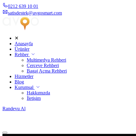
0212 639 10 01
satisdestek@avgosmart.com
✕
Anasayfa
Ürünler
Rehber
Multimedya Rehberi
Çerçeve Rehberi
Bagaj Açma Rehberi
Hizmetler
Blog
Kurumsal
Hakkımızda
İletişim
Randevu Al