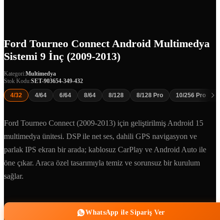
Ford Tourneo Connect Android Multimedya
Sistemi 9 İnç (2009-2013)
Kategori:
Multimedya
Stok Kodu:
SET-903654-349-432
4/32
4/64
6/64
8/64
8/128
8/128 Pro
10/256 Pro
Ford Tourneo Connect (2009-2013) için geliştirilmiş Android 15
multimedya ünitesi. DSP ile net ses, dahili GPS navigasyon ve
parlak IPS ekran bir arada; kablosuz CarPlay ve Android Auto ile
öne çıkar. Araca özel tasarımıyla temiz ve sorunsuz bir kurulum
sağlar.
WhatsApp ile Sipariş Ver