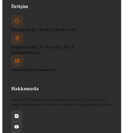
İletişim
Pzt-Cum 09:00–18:30
Cmt 09:00–15:00
Turgut Özal Mh, 76. Sk no:6/A, 34513
Esenyurt/İstanbul
satisdestek@avgosmart.com
Hakkımızda
Avgo, OEM uyumlu multimedya çözümleri ve profesyonel
uygulamalar sunar. Aracınızın konforunu ve güvenliğini artırır.