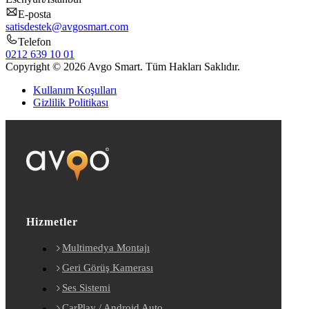
E-posta
satisdestek@avgosmart.com
Telefon
0212 639 10 01
Copyright © 2026 Avgo Smart. Tüm Hakları Saklıdır.
Kullanım Koşulları
Gizlilik Politikası
Hizmetler
Multimedya Montajı
Geri Görüş Kamerası
Ses Sistemi
CarPlay / Android Auto