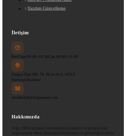
Yazılım Güncelleme
İletişim
Pzt-Cum 09:00–18:30
Cmt 09:00–15:00
Turgut Özal Mh, 76. Sk no:6/A, 34513
Esenyurt/İstanbul
satisdestek@avgosmart.com
Hakkımızda
Avgo, OEM uyumlu multimedya çözümleri ve profesyonel
uygulamalar sunar. Aracınızın konforunu ve güvenliğini artırır.