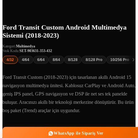
Ford Transit Custom Android Multimedya
Sistemi (2018-2023)
Kategori:
Multimedya
Stok Kodu:
SET-903631-353-432
4/32
4/64
6/64
8/64
8/128
8/128 Pro
10/256 Pro
Ford Transit Custom (2018-2023) için tasarlanan akıllı Android 15
navigasyon multimedya ünitesi. Kablosuz CarPlay ve Android Auto,
geniş IPS panel, GPS navigasyon ve DSP ile net ses tek panelde
buluşur. Aracınızı akıllı bir teknoloji merkezine dönüştürür. Bu ürün
boş paket (Trend) araçlar için uygundur.
WhatsApp ile Sipariş Ver