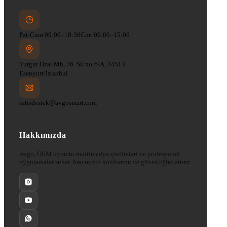
Pzt-Cum 09:00–18:30
Cmt 09:00–15:00
Turgut Özal Mh, 76. Sk no:6/A, 34513
Esenyurt/İstanbul
satisdestek@avgosmart.com
Hakkımızda
Avgo, OEM uyumlu multimedya çözümleri ve profesyonel
uygulamalar sunar. Aracınızın konforunu ve güvenliğini artırır.