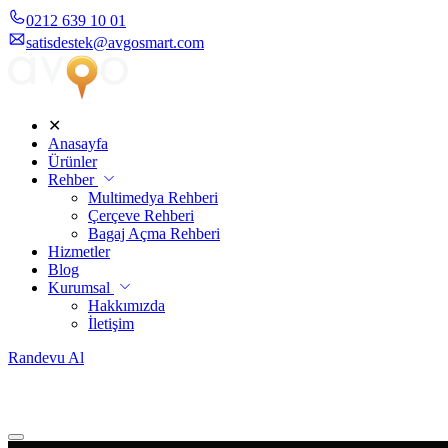
0212 639 10 01
satisdestek@avgosmart.com
✕
Anasayfa
Ürünler
Rehber
Multimedya Rehberi
Çerçeve Rehberi
Bagaj Açma Rehberi
Hizmetler
Blog
Kurumsal
Hakkımızda
İletişim
Randevu Al