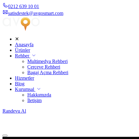
0212 639 10 01
satisdestek@avgosmart.com
✕
Anasayfa
Ürünler
Rehber
Multimedya Rehberi
Çerçeve Rehberi
Bagaj Açma Rehberi
Hizmetler
Blog
Kurumsal
Hakkımızda
İletişim
Randevu Al