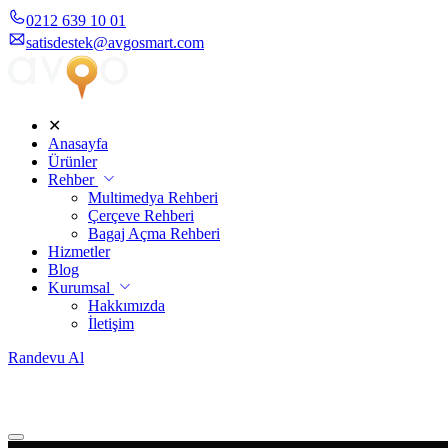
0212 639 10 01
satisdestek@avgosmart.com
✕
Anasayfa
Ürünler
Rehber
Multimedya Rehberi
Çerçeve Rehberi
Bagaj Açma Rehberi
Hizmetler
Blog
Kurumsal
Hakkımızda
İletişim
Randevu Al