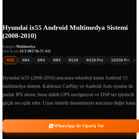
Hyundai ix55 Android Multimedya Sistemi
(2008-2010)
Kategori:
Multimedya
Stok Kodu:
SET-901736-57-432
4/32
4/64
6/64
8/64
8/128
8/128 Pro
10/256 Pro
Hyundai ix55 (2008-2010) aracınıza teknoloji katan Android 15
multimedya sistemi. Kablosuz CarPlay ve Android Auto uyumu ile
parlak IPS ekran; buna dahili GPS navigasyon ve DSP ses işlemcili
güçlü ses eşlik eder. Uzun ömürlü donanımıyla aracınıza değer katar.
WhatsApp ile Sipariş Ver