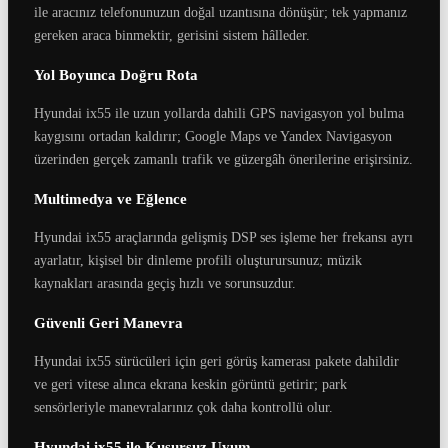
ile aracınız telefonunuzun doğal uzantısına dönüşür; tek yapmanız
gereken araca binmektir, gerisini sistem hâlleder.
Yol Boyunca Doğru Rota
Hyundai ix55 ile uzun yollarda dahili GPS navigasyon yol bulma
kaygısını ortadan kaldırır; Google Maps ve Yandex Navigasyon
üzerinden gerçek zamanlı trafik ve güzergâh önerilerine erişirsiniz.
Multimedya ve Eğlence
Hyundai ix55 araçlarında gelişmiş DSP ses işleme her frekansı ayrı
ayarlatır, kişisel bir dinleme profili oluşturursunuz; müzik
kaynakları arasında geçiş hızlı ve sorunsuzdur.
Güvenli Geri Manevra
Hyundai ix55 sürücüleri için geri görüş kamerası pakete dahildir
ve geri vitese alınca ekrana keskin görüntü getirir; park
sensörleriyle manevralarınız çok daha kontrollü olur.
Hyundai ix55 ile Kusursuz Uyum