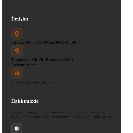
İletişim
Pzt-Cum 09:00–18:30
Cmt 09:00–15:00
Turgut Özal Mh, 76. Sk no:6/A, 34513
Esenyurt/İstanbul
satisdestek@avgosmart.com
Hakkımızda
Avgo, OEM uyumlu multimedya çözümleri ve profesyonel
uygulamalar sunar. Aracınızın konforunu ve güvenliğini artırır.