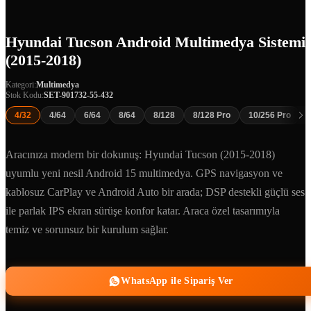
Hyundai Tucson Android Multimedya Sistemi
(2015-2018)
Kategori:
Multimedya
Stok Kodu:
SET-901732-55-432
4/32
4/64
6/64
8/64
8/128
8/128 Pro
10/256 Pro
Aracınıza modern bir dokunuş: Hyundai Tucson (2015-2018)
uyumlu yeni nesil Android 15 multimedya. GPS navigasyon ve
kablosuz CarPlay ve Android Auto bir arada; DSP destekli güçlü ses
ile parlak IPS ekran sürüşe konfor katar. Araca özel tasarımıyla
temiz ve sorunsuz bir kurulum sağlar.
WhatsApp ile Sipariş Ver