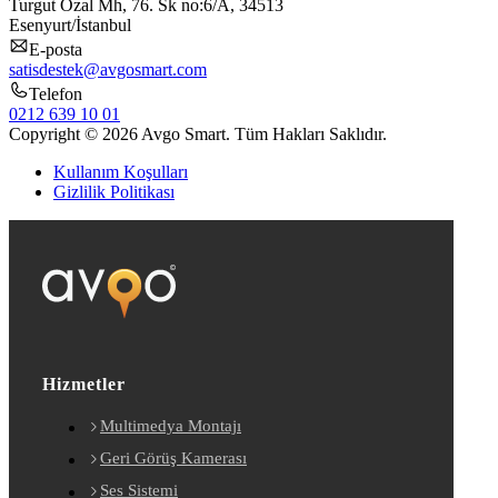
Turgut Özal Mh, 76. Sk no:6/A, 34513
Esenyurt/İstanbul
E-posta
satisdestek@avgosmart.com
Telefon
0212 639 10 01
Copyright © 2026 Avgo Smart. Tüm Hakları Saklıdır.
Kullanım Koşulları
Gizlilik Politikası
Hizmetler
Multimedya Montajı
Geri Görüş Kamerası
Ses Sistemi