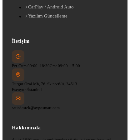
CarPlay / Android Auto
Yazılım Güncelleme
İletişim
Pzt-Cum 09:00–18:30
Cmt 09:00–15:00
Turgut Özal Mh, 76. Sk no:6/A, 34513
Esenyurt/İstanbul
satisdestek@avgosmart.com
Hakkımızda
Avgo, OEM uyumlu multimedya çözümleri ve profesyonel