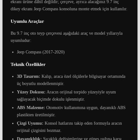
ekranı ürüne dâhil değildir; çerçeve, ayrıca alacağınız 9.7 inç
dikey ekranı Jeep Compass konsoluna monte etmek için kullanılır.
Uyumlu Araçlar
Bu 9.7 inç oto teyp çerçevesi aşağıdaki araç ve model yıllarıyla
uyumludur:
Jeep Compass (2017-2020)
Teknik Özellikler
3D Tasarım:
Kalıp, araca özel ölçülerle bilgisayar ortamında
üç boyutlu modellenmiştir.
Yüzey Dokusu:
Aracın orijinal torpido yüzeyiyle uyum
sağlayacak biçimde dokulu işlenmiştir.
ABS Malzeme:
Otomotiv kullanımına uygun, dayanıklı ABS
plastikten üretilmiştir.
Çizgi Uyumu:
Konsol hatlarını takip eden formuyla aracın
orijinal çizgisini bozmaz.
Dayanıklılık:
Sıcaklık değişimlerine ve güneş ışığına karşı