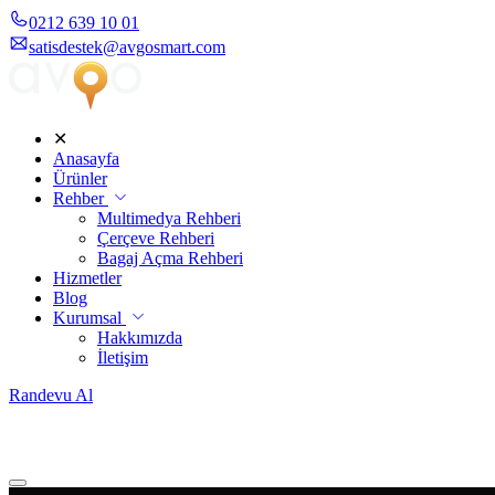
0212 639 10 01
satisdestek@avgosmart.com
✕
Anasayfa
Ürünler
Rehber
Multimedya Rehberi
Çerçeve Rehberi
Bagaj Açma Rehberi
Hizmetler
Blog
Kurumsal
Hakkımızda
İletişim
Randevu Al