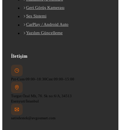
Geri Görüş Kamerası
Ses Sistemi
CarPlay / Android Auto
Yazılım Güncelleme
İletişim
Pzt-Cum 09:00–18:30
Cmt 09:00–15:00
Turgut Özal Mh, 76. Sk no:6/A, 34513
Esenyurt/İstanbul
satisdestek@avgosmart.com