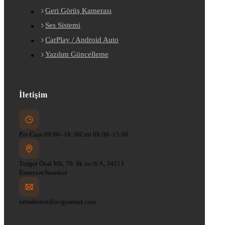
Geri Görüş Kamerası
Ses Sistemi
CarPlay / Android Auto
Yazılım Güncelleme
İletişim
Pzt-Cum 09:00–18:30
Cmt 09:00–15:00
Turgut Özal Mh, 76. Sk no:6/A, 34513
Esenyurt/İstanbul
satisdestek@avgosmart.com