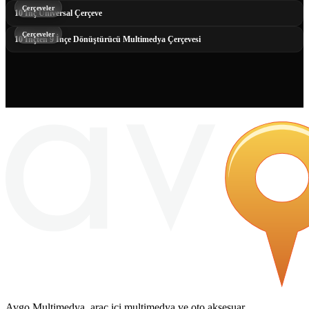
Çerçeveler
10 İnç Universal Çerçeve
Çerçeveler
10 İnçten 9 İnçe Dönüştürücü Multimedya Çerçevesi
Avgo Multimedya, araç içi multimedya ve oto aksesuar