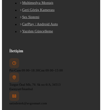
Multimedya Montajı
Geri Görüş Kamerası
Ses Sistemi
CarPlay / Android Auto
Yazılım Güncelleme
İletişim
Pzt-Cum 09:00–18:30
Cmt 09:00–15:00
Turgut Özal Mh, 76. Sk no:6/A, 34513
Esenyurt/İstanbul
satisdestek@avgosmart.com