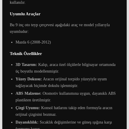
kullanılır.
Uyumlu Araçlar
Bu 9 inç oto teyp çerçevesi aşağıdaki araç ve model yıllarıyla
uyumludur:
Mazda 6 (2008-2012)
Teknik Özellikler
3D Tasarım:
Kalıp, araca özel ölçülerle bilgisayar ortamında
üç boyutlu modellenmiştir.
Yüzey Dokusu:
Aracın orijinal torpido yüzeyiyle uyum
sağlayacak biçimde dokulu işlenmiştir.
ABS Malzeme:
Otomotiv kullanımına uygun, dayanıklı ABS
plastikten üretilmiştir.
Çizgi Uyumu:
Konsol hatlarını takip eden formuyla aracın
orijinal çizgisini bozmaz.
Dayanıklılık:
Sıcaklık değişimlerine ve güneş ışığına karşı
formunu korur.