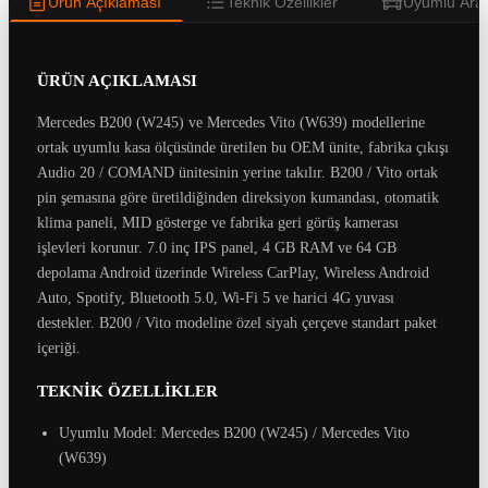
Ürün Açıklaması
Teknik Özellikler
Uyumlu Araç
ÜRÜN AÇIKLAMASI
Mercedes B200 (W245) ve Mercedes Vito (W639) modellerine
ortak uyumlu kasa ölçüsünde üretilen bu OEM ünite, fabrika çıkışı
Audio 20 / COMAND ünitesinin yerine takılır. B200 / Vito ortak
pin şemasına göre üretildiğinden direksiyon kumandası, otomatik
klima paneli, MID gösterge ve fabrika geri görüş kamerası
işlevleri korunur. 7.0 inç IPS panel, 4 GB RAM ve 64 GB
depolama Android üzerinde Wireless CarPlay, Wireless Android
Auto, Spotify, Bluetooth 5.0, Wi-Fi 5 ve harici 4G yuvası
destekler. B200 / Vito modeline özel siyah çerçeve standart paket
içeriği.
TEKNİK ÖZELLİKLER
Uyumlu Model: Mercedes B200 (W245) / Mercedes Vito
(W639)