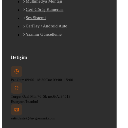
Multimedya Montajı
Geri Görüş Kamerası
Ses Sistemi
CarPlay / Android Auto
Yazılım Güncelleme
İletişim
Pzt-Cum 09:00–18:30
Cmt 09:00–15:00
Turgut Özal Mh, 76. Sk no:6/A, 34513
Esenyurt/İstanbul
satisdestek@avgosmart.com