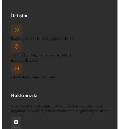
İletişim
Pzt-Cum 09:00–18:30
Cmt 09:00–15:00
Turgut Özal Mh, 76. Sk no:6/A, 34513
Esenyurt/İstanbul
satisdestek@avgosmart.com
Hakkımızda
Avgo, OEM uyumlu multimedya çözümleri ve profesyonel
uygulamalar sunar. Aracınızın konforunu ve güvenliğini artırır.