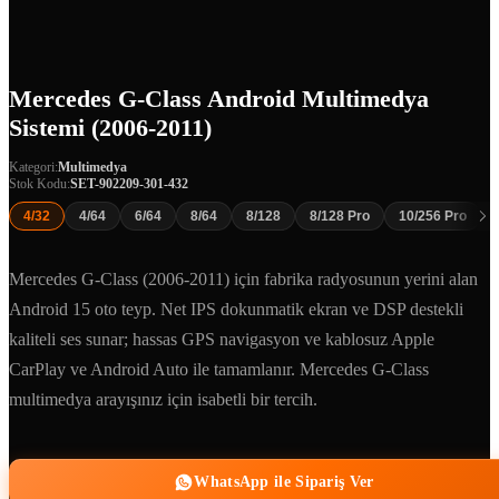
Mercedes G-Class Android Multimedya
Sistemi (2006-2011)
Kategori:
Multimedya
Stok Kodu:
SET-902209-301-432
4/32
4/64
6/64
8/64
8/128
8/128 Pro
10/256 Pro
Mercedes G-Class (2006-2011) için fabrika radyosunun yerini alan
Android 15 oto teyp. Net IPS dokunmatik ekran ve DSP destekli
kaliteli ses sunar; hassas GPS navigasyon ve kablosuz Apple
CarPlay ve Android Auto ile tamamlanır. Mercedes G-Class
multimedya arayışınız için isabetli bir tercih.
WhatsApp ile Sipariş Ver