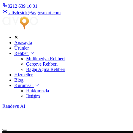
0212 639 10 01
satisdestek@avgosmart.com
✕
Anasayfa
Ürünler
Rehber
Multimedya Rehberi
Çerçeve Rehberi
Bagaj Açma Rehberi
Hizmetler
Blog
Kurumsal
Hakkımızda
İletişim
Randevu Al