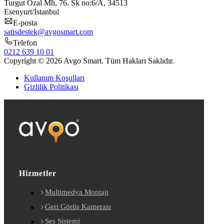
Turgut Özal Mh, 76. Sk no:6/A, 34513
Esenyurt/İstanbul
E-posta
satisdestek@avgosmart.com
Telefon
0212 639 10 01
Copyright © 2026 Avgo Smart. Tüm Hakları Saklıdır.
Kullanım Koşulları
Gizlilik Politikası
Hizmetler
Multimedya Montajı
Geri Görüş Kamerası
Ses Sistemi