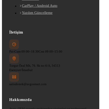
CarPlay / Android Auto
Yazılım Güncelleme
İletişim
Pzt-Cum 09:00–18:30
Cmt 09:00–15:00
Turgut Özal Mh, 76. Sk no:6/A, 34513
Esenyurt/İstanbul
satisdestek@avgosmart.com
Hakkımızda
Avgo, OEM uyumlu multimedya çözümleri ve profesyonel