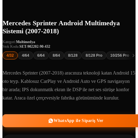
Mercedes Sprinter Android Multimedya
Sistemi (2007-2018)
Kategori:
Multimedya
Stok Kodu:
SET-902202-90-432
4/32
4/64
6/64
8/64
8/128
8/128 Pro
10/256 Pro
Mercedes Sprinter (2007-2018) aracınıza teknoloji katan Android 15
oto teyp. Kablosuz CarPlay ve Android Auto ve GPS navigasyon
bir arada; IPS dokunmatik ekran ile DSP ile net ses sürüşe konfor
katar. Araca özel çerçevesiyle fabrika görünümünde kurulur.
WhatsApp ile Sipariş Ver