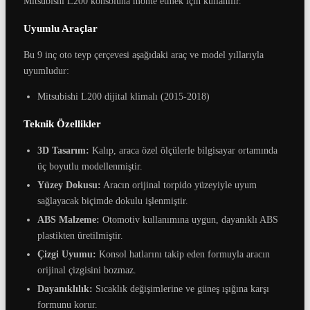
Mitsubishi L200 konsoluna monte etmek için kullanılır.
Uyumlu Araçlar
Bu 9 inç oto teyp çerçevesi aşağıdaki araç ve model yıllarıyla
uyumludur:
Mitsubishi L200 dijital klimalı (2015-2018)
Teknik Özellikler
3D Tasarım:
Kalıp, araca özel ölçülerle bilgisayar ortamında
üç boyutlu modellenmiştir.
Yüzey Dokusu:
Aracın orijinal torpido yüzeyiyle uyum
sağlayacak biçimde dokulu işlenmiştir.
ABS Malzeme:
Otomotiv kullanımına uygun, dayanıklı ABS
plastikten üretilmiştir.
Çizgi Uyumu:
Konsol hatlarını takip eden formuyla aracın
orijinal çizgisini bozmaz.
Dayanıklılık:
Sıcaklık değişimlerine ve güneş ışığına karşı
formunu korur.