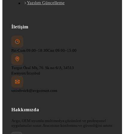
Yazılım Güncelleme
İletişim
Pzt-Cum 09:00–18:30
Cmt 09:00–15:00
Turgut Özal Mh, 76. Sk no:6/A, 34513
Esenyurt/İstanbul
satisdestek@avgosmart.com
Hakkımızda
Avgo, OEM uyumlu multimedya çözümleri ve profesyonel
uygulamalar sunar. Aracınızın konforunu ve güvenliğini artırır.